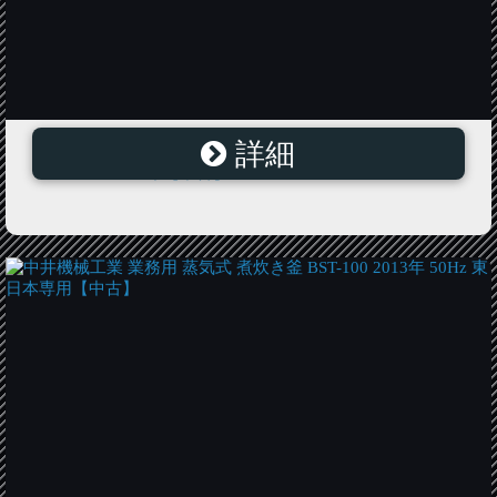
詳細
中井機械工業 服部工業 業務用 蒸気式煮練撹拌機 CD-3
RHST-25 2013年【中古】