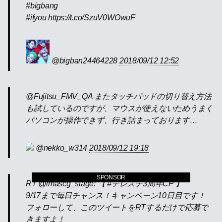
#bigbang
#ifyou https://t.co/SzuV0WOwuF
@bigban24464228
2018/09/12 12:52
@Fujitsu_FMV_QA またタッチパッドの切り替え方法
も試しているのですが、マウスが使えないためうまく
パソコンが操作できず、行き詰まっております…
@nekko_w314
2018/09/12 19:18
SPONSOR
RT @imascg_stage: 【 #デレステ3周年CP 】
9/17まで毎日チャンス！キャンペーン10日目です！
フォローして、このツイートをRTするだけで応募で
きますよ！