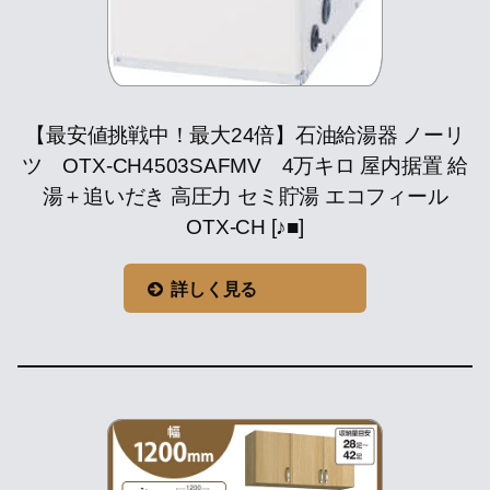
【最安値挑戦中！最大24倍】石油給湯器 ノーリ
ツ OTX-CH4503SAFMV 4万キロ 屋内据置 給
湯＋追いだき 高圧力 セミ貯湯 エコフィール
OTX-CH [♪■]
詳しく見る