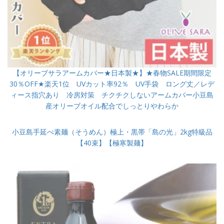
【オリーブサラアームカバー★日本製★】★春物SALE期間限定
30％OFF★楽天1位 UVカット率92％ UV手袋 ロング丈／レデ
ィース指穴あり 冷房対策 チクチクしないアームカバー小豆島
産オリーブオイル配合でしっとりやわらか
小豆島手延べ素麺（そうめん）極上・黒帯「島の光」2kg特級品
【40束】【極寒製麺】