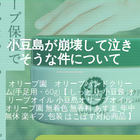
小豆島が崩壊して泣き
そうな件について
オリーブ園 オリーブハンドクリー
ム(手足用・60g)【 しっとり 小豆島 オ
リーブオイル 小豆島オリーブオイル
オリーブ園 無着色 無香料 あす楽_年中
無休 楽ギフ_包装 はこぽす対応商品 】