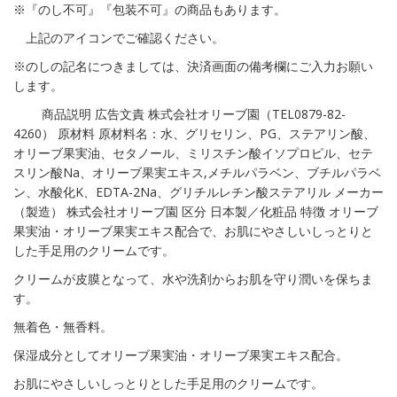
※『のし不可』『包装不可』の商品もあります。
上記のアイコンでご確認ください。
※のしの記名につきましては、決済画面の備考欄にご入力お願い
します。
商品説明 広告文責 株式会社オリーブ園（TEL0879-82-
4260） 原材料 原材料名：水、グリセリン、PG、ステアリン酸、
オリーブ果実油、セタノール、ミリスチン酸イソプロピル、セテ
スリン酸Na、オリーブ果実エキス,メチルパラベン、ブチルパラベ
ン、水酸化K、EDTA-2Na、グリチルレチン酸ステアリル メーカー
（製造） 株式会社オリーブ園 区分 日本製／化粧品 特徴 オリーブ
果実油・オリーブ果実エキス配合で、お肌にやさしいしっとりと
した手足用のクリームです。
クリームが皮膜となって、水や洗剤からお肌を守り潤いを保ちま
す。
無着色・無香料。
保湿成分としてオリーブ果実油・オリーブ果実エキス配合。
お肌にやさしいしっとりとした手足用のクリームです。