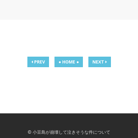
PREV
● HOME ●
NEXT
© 小豆島が崩壊して泣きそうな件について