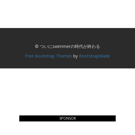
© ついにswimmerの時代が終わる
Free Bootstrap Themes
by
BootstrapMade
SPONSOR